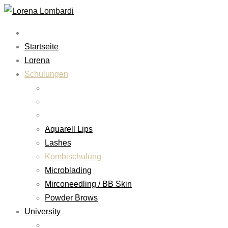
Startseite
Lorena
Schulungen
Aquarell Lips
Lashes
Kombischulung
Microblading
Mirconeedling / BB Skin
Powder Brows
University