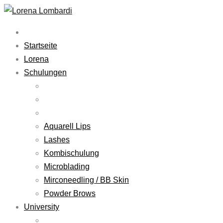
Startseite
Lorena
Schulungen
Aquarell Lips
Lashes
Kombischulung
Microblading
Mirconeedling / BB Skin
Powder Brows
University