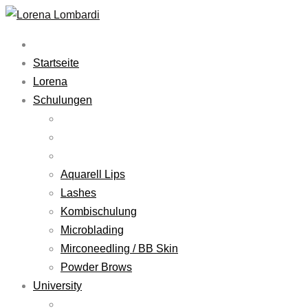
Startseite
Lorena
Schulungen
Aquarell Lips
Lashes
Kombischulung
Microblading
Mirconeedling / BB Skin
Powder Brows
University